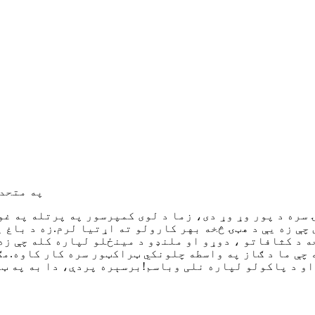
په متحده ایالا
 چې زه یې د هټۍ څخه بهر کارولو ته اړتیا لرم.زه د باغ 
خه د کثافاتو ، دوړو او ملنډو د مینځلو لپاره کله چې ز
 چې ما د ګاز په واسطه چلونکي ټراکټور سره کار کاوه.مګ
او د پاکولو لپاره نلی وباسم!برسېره پردې، دا به په ټر