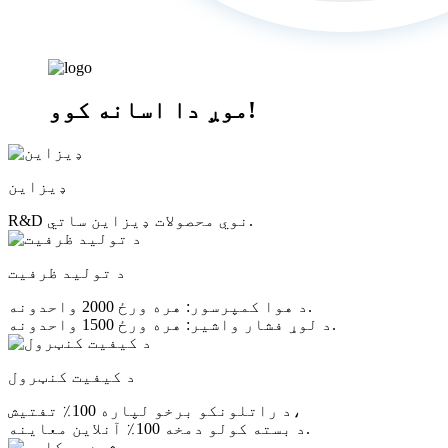
موږ دا اسانه کوو!
ډیزاین
R&D نوي محصولات ډیزاین ساتي.
د تولید ظرفیت
د هوا کمپرسور: هره ورځ 2000 واحدونه.
د لوړ فشار واشیر: هره ورځ 1500 واحدونه.
د کیفیت کنټرول
د راتلونکو برخو لپاره 100٪ تفتیش،
د بسته کولو دمخه 100٪ آنلاین معاینه.