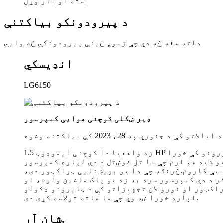
بسته او بار وړل
د پیرودونکو بیاکتنې
دلته هغه څه دي چې زموږ ځینې پیرودونکي څه وايي
انډیسکي
LG6150
ډیر ښکلی کوچنی هوایی کمپرسور
تو کې د جنوري په 28، 2023 کې بیاکتنه وشوه
زه واقعیا دا کوچنی لیموډوټ 1.5 HP هوایی کمپرسور خوښوم!دا کوچنی دی، په اسانۍ سره د پور وړ وړ دی، زما د لوی کمپرسور په پرتله په غوږونو کې خورا
یو شیډ هم لرم چې ما تل غوښتل د دې لپاره کمپرسور
ه یې کاروم.څرنګه چې دا یو بریښنایی ټراکټور دی،
ر د دې کمپرسور سره به زه یو پاک ماشین ولرم، او
اکټور او نورو لان تجهیزاتو کې د ټایرونو ډکولو
لپاره خورا ښه وي چې ما هلته ترلاسه کړی دی.
شان آر.