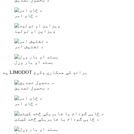
د ځای امر
ډیزاین او تولید
د تفتیش امر
بسته او بار وړل
په LIMODOT برانډ کې همکاري وکړئ
د محصول تصدیق
د ځای امر
د ځایی ګودام یا فابریکې څخه کښتۍ