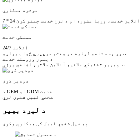
موثره همکاري
مسلکي خدمت
24/7 آنلاین
موږ به ستاسو لپاره هر وخت، هرچیرې ځواب ووایو.
د پلور وروسته خدمت
د ویډیو تخنیکي ملاتړ، آنلاین ملاتړ، اضافي پرزې.
دودیز کړئ
د OEM او ODM خدمت
شخصي لیبل شتون لري
د لېږد بهیر
په خپل شخصي لیبل کې همکاري وکړئ
د محصول تصدیق