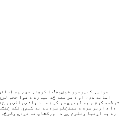
اسانه دی، او د هر هغه څه لپاره د هوا حجم لري
ترلاسه کړم ، په لومړي سر کې زما د باغ ټراکټور څ
دا د اوبو سره د مینځلو سره ښه نه کیږي لکه څنګه
زه به اړتیا ونلرم چې دا ورکشاپ ته نږدې وګرځم 