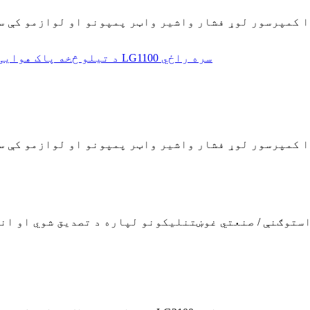
LI د هوا کمپرسور لوړ فشار واشیر واټر پمپونو او لوازمو کې
LI د هوا کمپرسور لوړ فشار واشیر واټر پمپونو او لوازمو کې