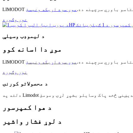
 ستاسو باوري سرچینه ده.
موږ سره اړیکه ونیسئ
نور وګوره
د لیموډټ وسیلې
موږ دا اسانه کوو
 ستاسو باوري سرچینه ده.
موږ سره اړیکه ونیسئ
نور وګوره
د محصولاتو کورنۍ
د هوا کمپرسور
د لوړ فشار واشیر