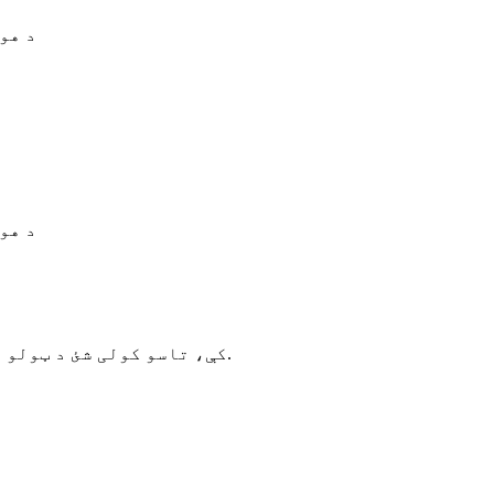
MODOT
MODOT
دلته په Limodot کې، تاسو کولی شئ د ټولو استوګنې / صنعتي غوښتنلیکونو لپاره د تصدیق شوي او اندیښنې څخه پاک وسایلو بشپړ لړۍ ومومئ.