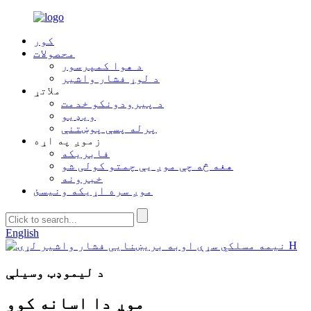
کور
محصولات
د هوا کمپرسور
د لوړ فشار واشیر
ملاتړ
د پیرودونکو خدمت
ویډیو
پرله پسې پوښتنې
زموږ په اړه
فابریکه
هغه څه چې موږ یې چمتو کولی شو
خبرونه
موږ سره اړیکه ونیسئ
English
د لیموډټ وسیلې
موږ دا اسانه کوو